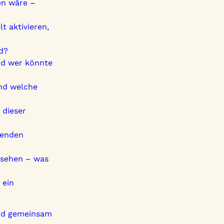
en wäre –
 aktivieren,
d?
und wer könnte
und welche
 dieser
henden
ssehen – was
 ein
und gemeinsam