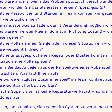
s wäre anders, wenn das Problem plötzlich verschwund
ran würden Sie das als erstes merken?
(Lösungsbild)
lche Ressourcen und Stärken im Team könnten wir gezielt
m weiterzukommen?
m müsste was auffallen, damit Veränderung möglich wir
s wäre ein erster kleiner Schritt in Richtung Lösung – 
esen gehen?
lche Rolle nehmen Sie gerade in dieser Situation ein – 
re vielleicht hilfreich?
lche unausgesprochenen Regeln oder Muster könnten in
tuation eine Rolle spielen?
nn Sie das Anliegen aus der Perspektive eines Außenste
trachten: Was fällt Ihnen auf?
e würde ein „gutes Zusammenspiel“ im Team konkret au
re sichtbar, hörbar, spürbar?
sche Supervision ist keine Reparaturwerkstatt – sondern
klungsraum.
t ein, innezuhalten, sich selbst im System zu verstehen 