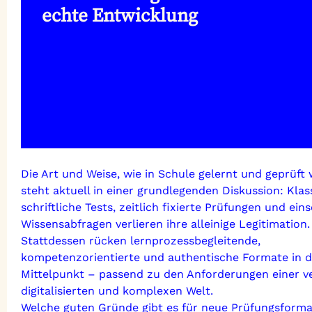
echte Entwicklung
Die Art und Weise, wie in Schule gelernt und geprüft 
steht aktuell in einer grundlegenden Diskussion: Klas
schriftliche Tests, zeitlich fixierte Prüfungen und eins
Wissensabfragen verlieren ihre alleinige Legitimation.
Stattdessen rücken lernprozessbegleitende,
kompetenzorientierte und authentische Formate in 
Mittelpunkt – passend zu den Anforderungen einer v
digitalisierten und komplexen Welt.
Welche guten Gründe gibt es für neue Prüfungsform