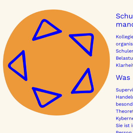
Schu
manc
Kollegi
organi
Schulen
Belastu
Klarhe
Was 
Supervi
Handeln
besonde
Theore
Kyberne
Sie is
Person,