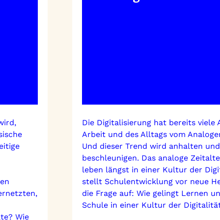
wird,
Die Digitalisierung hat bereits viel
sische
Arbeit und des Alltags vom Analogen
eitige
Und dieser Trend wird anhalten und
beschleunigen. Das analoge Zeitalte
leben längst in einer Kultur der Dig
den
stellt Schulentwicklung vor neue H
ernetzten,
die Frage auf: Wie gelingt Lernen u
Schule in einer Kultur der Digitalitä
ate? Wie