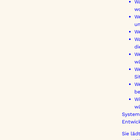
Wa
wo
We
u
We
Wa
di
We
wä
We
Si
We
be
Wi
wä
Systemi
Entwic
Sie läd