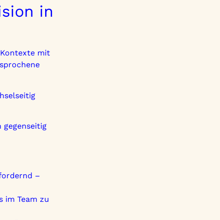
sion in
 Kontexte mit
esprochene
selseitig
h gegenseitig
sfordernd –
es im Team zu