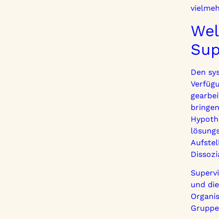
vielmeh
Wel
Sup
Den sys
Verfüg
gearbei
bringe
Hypothe
lösungs
Aufstel
Dissozi
Supervi
und die
Organis
Gruppen