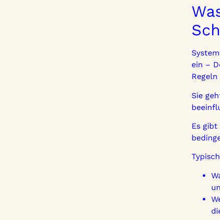
Was
Sch
Systemi
ein – 
Regeln
Sie geh
beeinfl
Es gibt
beding
Typisch
Wa
un
We
d