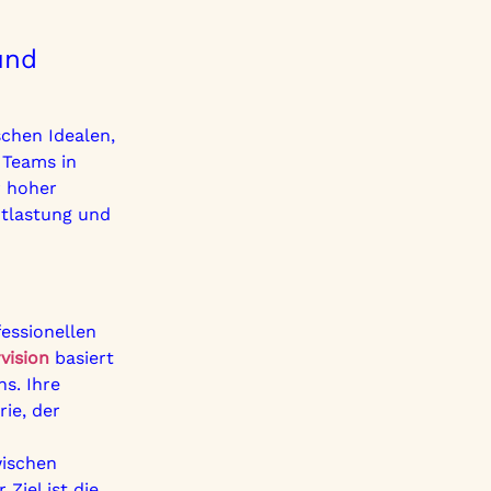
und
chen Idealen,
 Teams in
r hoher
ntlastung und
fessionellen
vision
basiert
s. Ihre
ie, der
wischen
 Ziel ist die