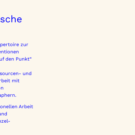
ische
pertoire zur
entionen
auf den Punkt“
ssourcen- und
beit mit
on
aphern.
onellen Arbeit
und
nzel-