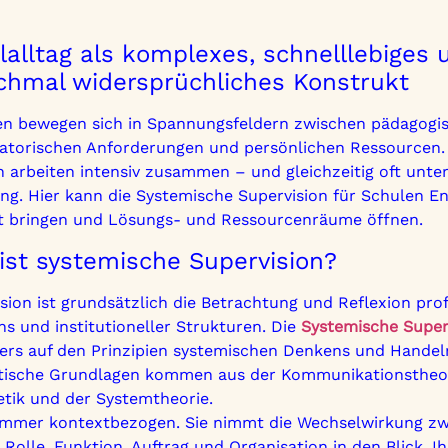
lalltag als komplexes, schnelllebiges 
hmal widersprüchliches Konstrukt
en bewegen sich in Spannungsfeldern zwischen pädagogis
satorischen Anforderungen und persönlichen Ressourcen.
 arbeiten intensiv zusammen – und gleichzeitig oft unte
ng. Hier kann die Systemische Supervision für Schulen E
it bringen und Lösungs- und Ressourcenräume öffnen.
ist systemische Supervision?
sion ist grundsätzlich die Betrachtung und Reflexion pro
s und institutioneller Strukturen. Die
Systemische Super
rs auf den Prinzipien systemischen Denkens und Handeln
tische Grundlagen kommen aus der Kommunikationstheor
tik und der Systemtheorie.
t immer kontextbezogen. Sie nimmt die Wechselwirkung z
 Rolle, Funktion, Auftrag und Organisation in den Blick. Ihr