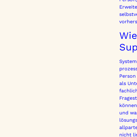
Erweit
selbstv
vorhers
Wie
Sup
Systemi
prozess
Person 
als Unt
fachlic
Fragest
können
und was
lösungs
allpart
nicht l