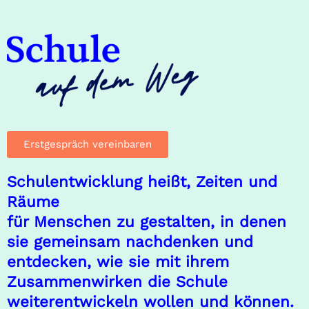
Prozessen abläuft, erfordert die
Schulentwicklung ein Umdenken und eine aktive
Auseinandersetzung mit den Veränderungen, die
die Gesellschaft und die Zukunft mit sich bringen.
In diesem Blog-Beitrag erfahren Sie, wie
Schulentwicklung erfolgreich gelingen kann und
welche Rolle Leadership dabei spielt.
WEITERLESEN »
März 12, 2025
Diagnoseworkshop zur
Schulentwicklung