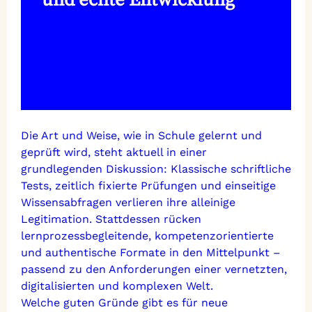
Die Art und Weise, wie in Schule gelernt und
geprüft wird, steht aktuell in einer
grundlegenden Diskussion: Klassische schriftliche
Tests, zeitlich fixierte Prüfungen und einseitige
Wissensabfragen verlieren ihre alleinige
Legitimation. Stattdessen rücken
lernprozessbegleitende, kompetenzorientierte
und authentische Formate in den Mittelpunkt –
passend zu den Anforderungen einer vernetzten,
digitalisierten und komplexen Welt.
Welche guten Gründe gibt es für neue