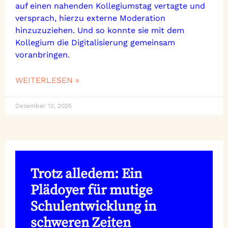
auf einen nahenden Kollegiumstag vertagte und
versprach, hierzu externe Moderation
hinzuzuziehen. Und so konnte sie mit dem
Kollegium die Digitalisierung gemeinsam
voranbringen.
WEITERLESEN »
Dezember 12, 2025
Trotz alledem: Ein
Plädoyer für mutige
Schulentwicklung in
schweren Zeiten