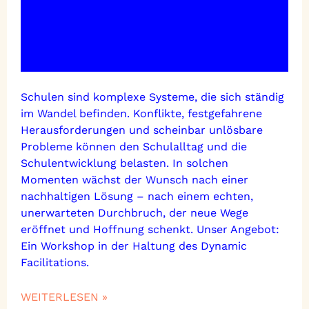
Schulen sind komplexe Systeme, die sich ständig
im Wandel befinden. Konflikte, festgefahrene
Herausforderungen und scheinbar unlösbare
Probleme können den Schulalltag und die
Schulentwicklung belasten. In solchen
Momenten wächst der Wunsch nach einer
nachhaltigen Lösung – nach einem echten,
unerwarteten Durchbruch, der neue Wege
eröffnet und Hoffnung schenkt. Unser Angebot:
Ein Workshop in der Haltung des Dynamic
Facilitations.
WEITERLESEN »