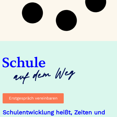
In der heutigen Zeit stehen Schulen vor enormen
Herausforderungen. Während der tägliche
Schulbetrieb in bewährten Strukturen und
Prozessen abläuft, erfordert die
Schulentwicklung ein Umdenken und eine aktive
Auseinandersetzung mit den Veränderungen, die
die Gesellschaft und die Zukunft mit sich bringen.
In diesem Blog-Beitrag erfahren Sie, wie
Schulentwicklung erfolgreich gelingen kann und
welche Rolle Leadership dabei spielt.
WEITERLESEN »
März 12, 2025