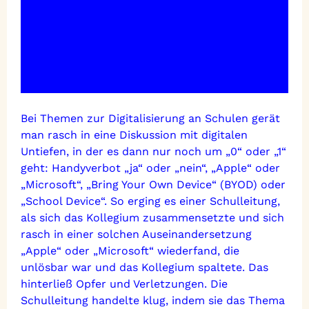
Bei Themen zur Digitalisierung an Schulen gerät
man rasch in eine Diskussion mit digitalen
Untiefen, in der es dann nur noch um „0“ oder „1“
geht: Handyverbot „ja“ oder „nein“, „Apple“ oder
„Microsoft“, „Bring Your Own Device“ (BYOD) oder
„School Device“. So erging es einer Schulleitung,
als sich das Kollegium zusammensetzte und sich
rasch in einer solchen Auseinandersetzung
„Apple“ oder „Microsoft“ wiederfand, die
unlösbar war und das Kollegium spaltete. Das
hinterließ Opfer und Verletzungen. Die
Schulleitung handelte klug, indem sie das Thema