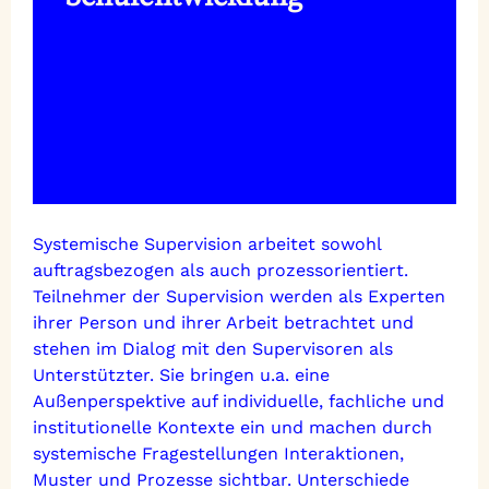
Systemische Supervision arbeitet sowohl
auftragsbezogen als auch prozessorientiert.
Teilnehmer der Supervision werden als Experten
ihrer Person und ihrer Arbeit betrachtet und
stehen im Dialog mit den Supervisoren als
Unterstützter. Sie bringen u.a. eine
Außenperspektive auf individuelle, fachliche und
institutionelle Kontexte ein und machen durch
systemische Fragestellungen Interaktionen,
Muster und Prozesse sichtbar. Unterschiede