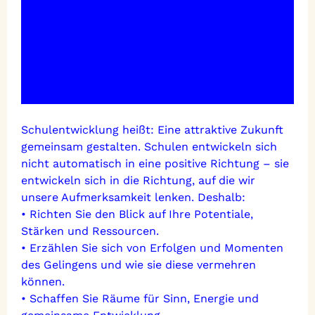
Schulentwicklung heißt: Eine attraktive Zukunft
gemeinsam gestalten. Schulen entwickeln sich
nicht automatisch in eine positive Richtung – sie
entwickeln sich in die Richtung, auf die wir
unsere Aufmerksamkeit lenken. Deshalb:
• Richten Sie den Blick auf Ihre Potentiale,
Stärken und Ressourcen.
• Erzählen Sie sich von Erfolgen und Momenten
des Gelingens und wie sie diese vermehren
können.
• Schaffen Sie Räume für Sinn, Energie und