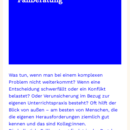
Fallberatung
Was tun, wenn man bei einem komplexen
Problem nicht weiterkommt? Wenn eine
Entscheidung schwerfällt oder ein Konflikt
belastet? Oder Verunsicherung im Bezug zur
eigenen Unterrichtspraxis besteht? Oft hilft der
Blick von außen – am besten von Menschen, die
die eigenen Herausforderungen ziemlich gut
kennen und das sind Kolleg:innen.